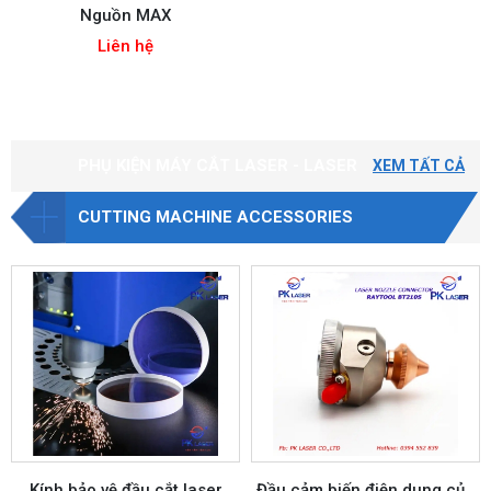
Nguồn MAX
Liên hệ
PHỤ KIỆN MÁY CẮT LASER - LASER
XEM TẤT CẢ
CUTTING MACHINE ACCESSORIES
Kính bảo vệ đầu cắt laser
Đầu cảm biến điện dung của