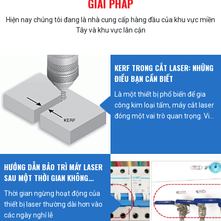
GIẢI PHÁP
Hiện nay chúng tôi đang là nhà cung cấp hàng đầu của khu vực miền
Tây và khu vực lân cận
KERF TRONG CẮT LASER: NHỮNG
ĐIỀU BẠN CẦN BIẾT
Là một thiết bị phổ biến để gia
công kim loại tấm, máy cắt laser
đóng một vai trò quan trọng. Việc
cắt hiệu quả và có độ chính xác
cao đã ăn sâu vào tâm trí mọi
người. Tuy nhiên, sau khi sử dụng
lâu dài, hiệu suất của thiết bị có
HƯỚNG DẪN BẢO TRÌ MÁY LASER
thể giảm và thậm chí tấm cắt có
SAU MỘT THỜI GIAN KHÔNG
thể có các vết cắt lớn, điều này có
HOẠT ĐỘNG
thể ảnh hưởng đến chất lượng
Thời gian ngừng hoạt động của
cắt. Vấn đề này cần phải được
thiết bị laser thường dài hơn vào
giải quyết kịp thời. Chúng ta hãy
các ngày nghỉ lễ