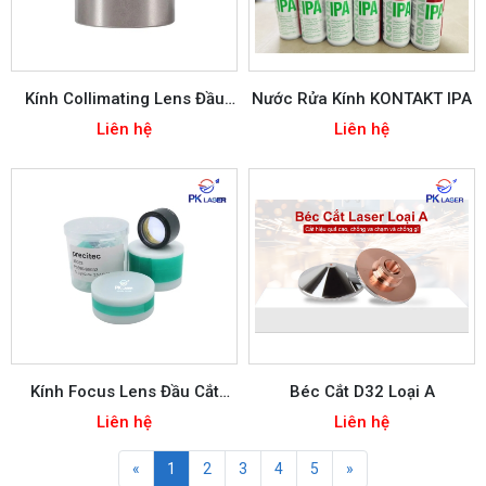
Kính Collimating Lens Đầu
Nước Rửa Kính KONTAKT IPA
Cắt BM109
Liên hệ
Liên hệ
Kính Focus Lens Đầu Cắt
Béc Cắt D32 Loại A
Precitec
Liên hệ
Liên hệ
«
1
2
3
4
5
»