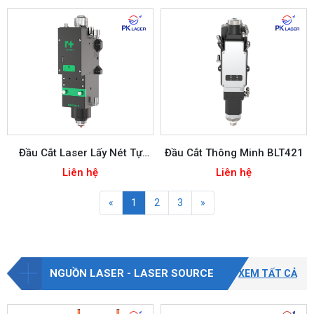
Đầu Cắt Laser Lấy Nét Tự
Đầu Cắt Thông Minh BLT421
Động BM06K
Liên hệ
Liên hệ
«
1
2
3
»
NGUỒN LASER - LASER SOURCE
XEM TẤT CẢ