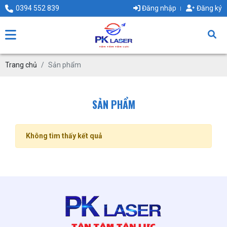
0394 552 839
Đăng nhập
Đăng ký
Trang chủ
Sản phẩm
SẢN PHẨM
Không tìm thấy kết quả