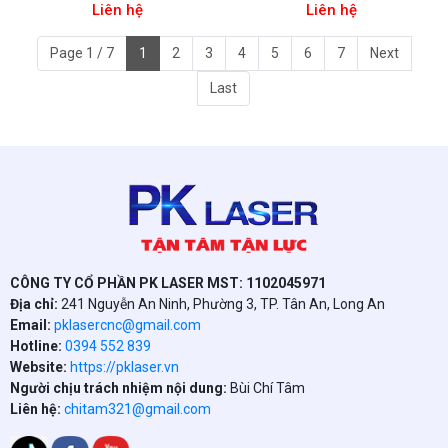
Liên hệ
Liên hệ
Page 1 / 7
1
2
3
4
5
6
7
Next
Last
CÔNG TY CỔ PHẦN PK LASER MST: 1102045971
Địa chỉ:
241 Nguyễn An Ninh, Phường 3, TP. Tân An, Long An
Email:
pklasercnc@gmail.com
Hotline:
0394 552 839
Website:
https://pklaser.vn
Người chịu trách nhiệm nội dung:
Bùi Chí Tâm
Liên hệ:
chitam321@gmail.com