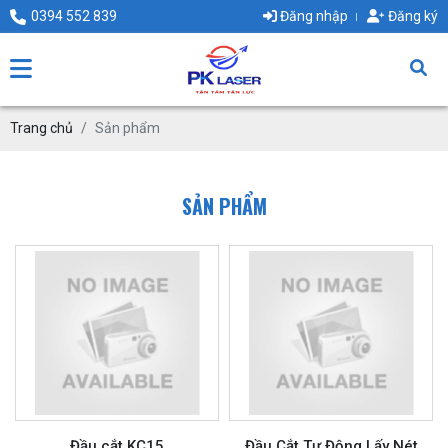
0394 552 839
Đăng nhập
Đăng ký
Trang chủ
Sản phẩm
SẢN PHẨM
Đầu cắt KC15
Đầu Cắt Tự Động Lấy Nét