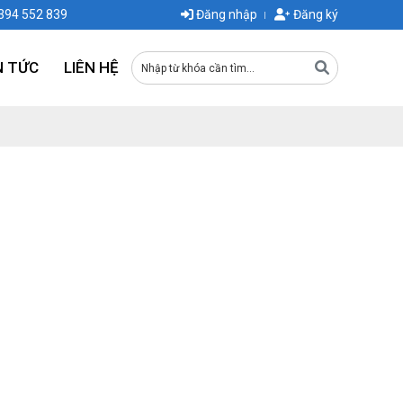
0394 552 839
Đăng nhập
Đăng ký
N TỨC
LIÊN HỆ