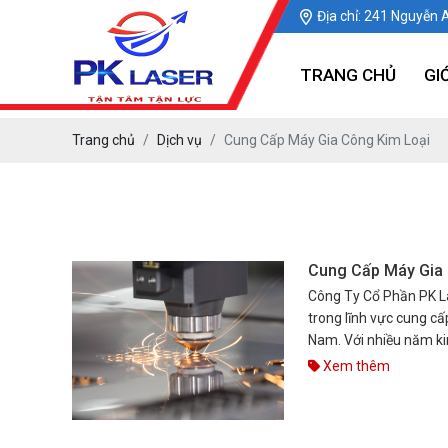
Địa chỉ: 241 Nguyễn 
TRANG CHỦ
GI
Trang chủ
Dịch vụ
Cung Cấp Máy Gia Công Kim Loại
Cung Cấp Máy Gia 
Công Ty Cổ Phần PK La
trong lĩnh vực cung cấ
Nam. Với nhiều năm ki
chuyên nghiệp, chúng
Xem thêm
hàng những sản phẩm v