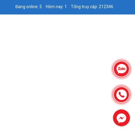
Đang online: 5
Hôm nay: 1
Tổng truy cập: 212346