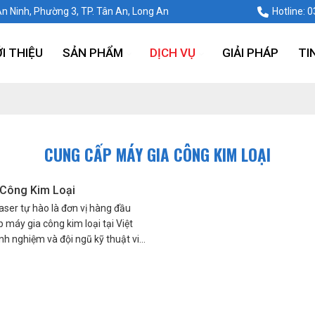
An Ninh, Phường 3, TP. Tân An, Long An
Hotline: 
ỚI THIỆU
SẢN PHẨM
DỊCH VỤ
GIẢI PHÁP
TI
CUNG CẤP MÁY GIA CÔNG KIM LOẠI
Công Kim Loại
ser tự hào là đơn vị hàng đầu
p máy gia công kim loại tại Việt
nh nghiệm và đội ngũ kỹ thuật viên
 tôi cam kết mang đến cho khách
à dịch vụ chất lượng cao nhất.