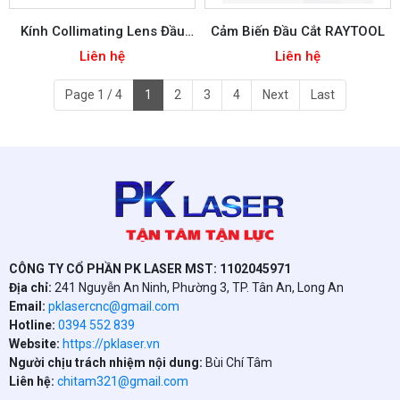
Kính Collimating Lens Đầu
Cảm Biến Đầu Cắt RAYTOOL
Cắt BM111
Liên hệ
Liên hệ
Page 1 / 4
1
2
3
4
Next
Last
CÔNG TY CỔ PHẦN PK LASER MST: 1102045971
Địa chỉ:
241 Nguyễn An Ninh, Phường 3, TP. Tân An, Long An
Email:
pklasercnc@gmail.com
Hotline:
0394 552 839
Website:
https://pklaser.vn
Người chịu trách nhiệm nội dung:
Bùi Chí Tâm
Liên hệ:
chitam321@gmail.com