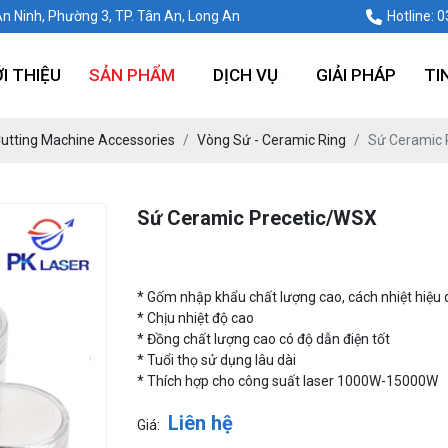
An Ninh, Phường 3, TP. Tân An, Long An
Hotline: 
ỚI THIỆU
SẢN PHẨM
DỊCH VỤ
GIẢI PHÁP
TI
Cutting Machine Accessories
Vòng Sứ - Ceramic Ring
Sứ Ceramic 
Sứ Ceramic Precetic/WSX
* Gốm nhập khẩu chất lượng cao, cách nhiệt hiệu
* Chịu nhiệt độ cao
* Đồng chất lượng cao có độ dẫn điện tốt
* Tuổi thọ sử dụng lâu dài
* Thích hợp cho công suất laser 1000W-15000W
Liên hệ
Giá: