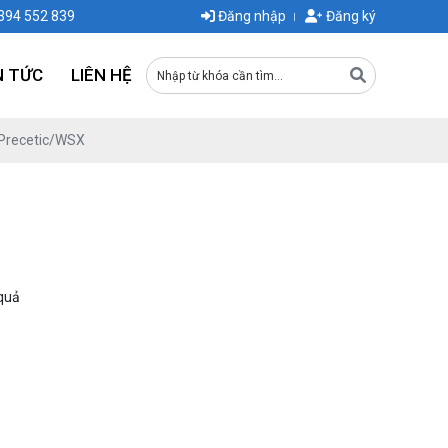
0394 552 839
Đăng nhập
Đăng ký
N TỨC
LIÊN HỆ
Precetic/WSX
 quả