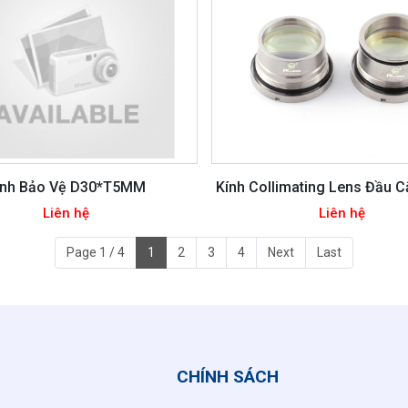
ính Bảo Vệ D30*T5MM
Kính Collimating Lens Đầu 
Liên hệ
Liên hệ
Page 1 / 4
1
2
3
4
Next
Last
CHÍNH SÁCH