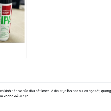
 kính bảo vệ của đầu cắt laser , ổ đĩa, trục lăn cao su, cơ học tốt, qua
à không để lại cặn.