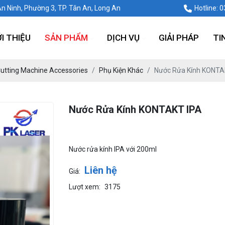
An Ninh, Phường 3, TP. Tân An, Long An
Hotline: 
ỚI THIỆU
SẢN PHẨM
DỊCH VỤ
GIẢI PHÁP
TI
Cutting Machine Accessories
Phụ Kiện Khác
Nước Rửa Kính KONTA
Nước Rửa Kính KONTAKT IPA
Nước rửa kính IPA với 200ml
Liên hệ
Giá:
Lượt xem:
3175