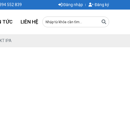
0394 552 839
Đăng nhập
Đăng ký
N TỨC
LIÊN HỆ
KT IPA