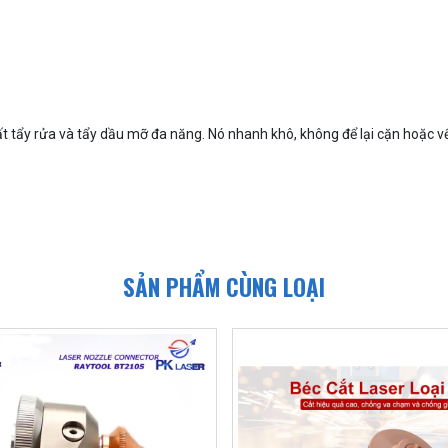
ất tẩy rửa và tẩy dầu mỡ đa năng. Nó nhanh khô, không để lại cặn hoặc v
SẢN PHẨM CÙNG LOẠI