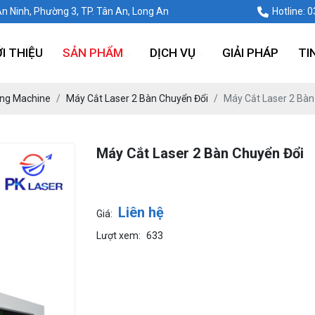
An Ninh, Phường 3, TP. Tân An, Long An
Hotline: 
ỚI THIỆU
SẢN PHẨM
DỊCH VỤ
GIẢI PHÁP
TI
ting Machine
Máy Cắt Laser 2 Bàn Chuyển Đổi
Máy Cắt Laser 2 Bàn
Máy Cắt Laser 2 Bàn Chuyển Đổi
Liên hệ
Giá:
Lượt xem:
633