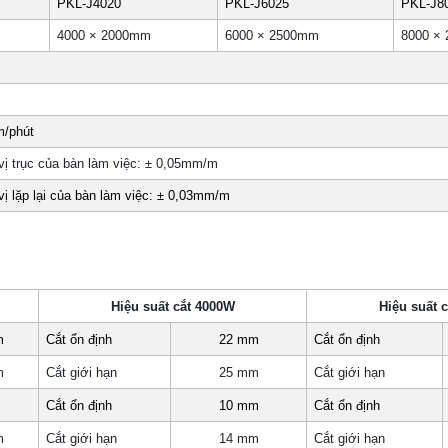
PKL-J4020
PKL-J6025
PKL-J8
4000 × 2000mm
6000 × 2500mm
8000 ×
m/phút
vị trục của bàn làm việc: ± 0,05mm/m
vị lặp lại của bàn làm việc: ± 0,03mm/m
Hiệu suất cắt 4000W
Hiệu suất 
m
Cắt ổn định
22 mm
Cắt ổn định
m
Cắt giới hạn
25 mm
Cắt giới hạn
m
Cắt ổn định
10 mm
Cắt ổn định
m
Cắt giới hạn
14 mm
Cắt giới hạn