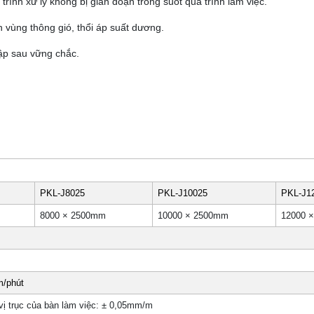
trình xử lý không bị gián đoạn trong suốt quá trình làm việc.
 vùng thông gió, thổi áp suất dương.
ập sau vững chắc.
PKL-J8025
PKL-J10025
PKL-J1
8000 × 2500mm
10000 × 2500mm
12000 
m/phút
vị trục của bàn làm việc: ± 0,05mm/m