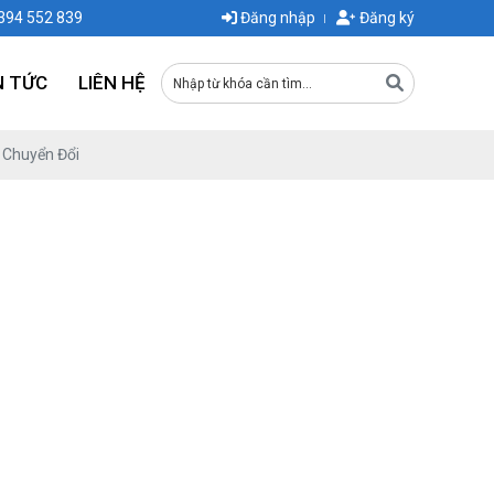
0394 552 839
Đăng nhập
Đăng ký
N TỨC
LIÊN HỆ
 Chuyển Đổi