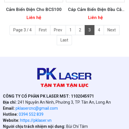
Cảm Biến Điện Cho BCS100
Cáp Cảm Biến Điện Đầu Cắt
WSX
Liên hệ
Liên hệ
Page 3 / 4
First
Prev
1
2
3
4
Next
Last
CÔNG TY CỔ PHẦN PK LASER MST: 1102045971
Địa chỉ:
241 Nguyễn An Ninh, Phường 3, TP. Tân An, Long An
Email:
pklasercnc@gmail.com
Hotline:
0394 552 839
Website:
https://pklaser.vn
Người chịu trách nhiệm nội dung:
Bùi Chí Tâm